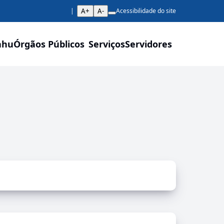
A+
A-
Acessibilidade do site
ahu
Órgãos Públicos
Serviços
Servidores