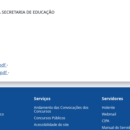
 SECRETARIA DE EDUCAÇÃO
.pdf
-
.pdf
-
Serviços
Servidores
Andamento das Convocações dos
Holerite
Concursos
ico
Webmail
Concursos Públicos
CIPA
Acessibilidade do site
Manual do Servi