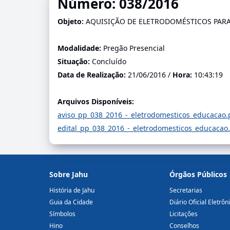
Número: 038/2016
Objeto:
AQUISIÇÃO DE ELETRODOMÉSTICOS PARA
Modalidade:
Pregão Presencial
Situação:
Concluído
Data de Realização:
21/06/2016 /
Hora:
10:43:19
Arquivos Disponíveis:
aviso_pp_038_2016_-_eletrodomesticos_educacao
edital_pp_038_2016_-_eletrodomesticos_educacao
Sobre Jahu
Órgãos Públicos
História de Jahu
Secretarias
Guia da Cidade
Diário Oficial Eletrôn
Símbolos
Licitações
Hino
Conselhos