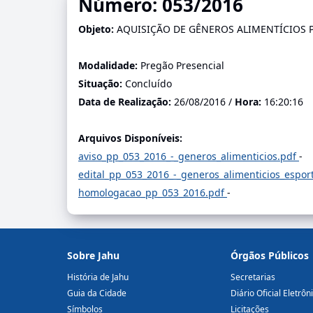
Número: 053/2016
Objeto:
AQUISIÇÃO DE GÊNEROS ALIMENTÍCIOS P
Modalidade:
Pregão Presencial
Situação:
Concluído
Data de Realização:
26/08/2016 /
Hora:
16:20:16
Arquivos Disponíveis:
aviso_pp_053_2016_-_generos_alimenticios.pdf
-
edital_pp_053_2016_-_generos_alimenticios_espor
homologacao_pp_053_2016.pdf
-
Sobre Jahu
Órgãos Públicos
História de Jahu
Secretarias
Guia da Cidade
Diário Oficial Eletrôn
Símbolos
Licitações