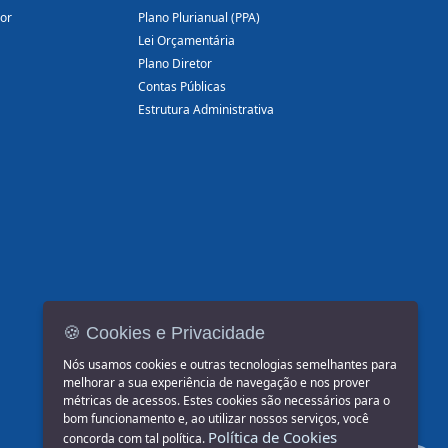
dor
Plano Plurianual (PPA)
Lei Orçamentária
Plano Diretor
Contas Públicas
Estrutura Administrativa
🍪 Cookies e Privacidade
Nós usamos cookies e outras tecnologias semelhantes para
melhorar a sua experiência de navegação e nos prover
métricas de acessos. Estes cookies são necessários para o
bom funcionamento e, ao utilizar nossos serviços, você
Política de Cookies
concorda com tal política.