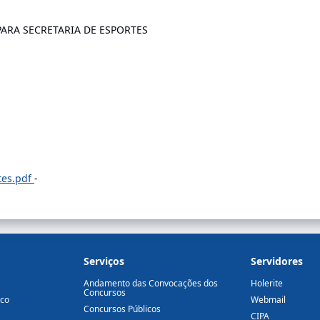
ARA SECRETARIA DE ESPORTES
tes.pdf
-
Serviços
Servidores
Andamento das Convocações dos
Holerite
Concursos
ico
Webmail
Concursos Públicos
CIPA