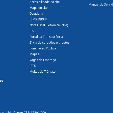
Acessibilidade do site
Manual do Servi
Mapa do site
Ouvidoria
ICMS DIPAM
Nota Fiscal Eletrônica (NFe)
ISS
Portal da Transparência
2ª via de certidões e tributos
Iluminação Pública
Mapas
Vagas de Emprego
IPTU
Multas de Trânsito
es
ndu, 444 - Centro CEP: 17201-900