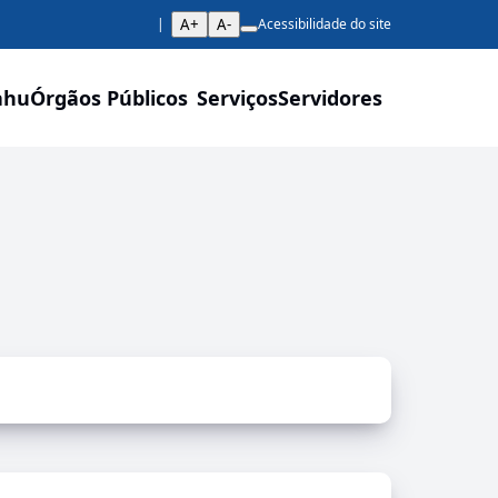
A+
A-
Acessibilidade do site
ahu
Órgãos Públicos
Serviços
Servidores