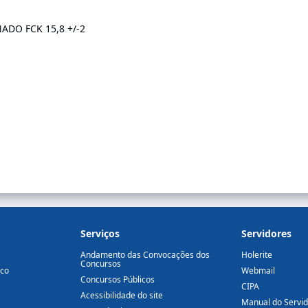
DO FCK 15,8 +/-2
Serviços
Servidores
Andamento das Convocações dos
Holerite
Concursos
ico
Webmail
Concursos Públicos
CIPA
Acessibilidade do site
Manual do Servi