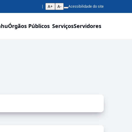
A+
A-
Acessibilidade do site
ahu
Órgãos Públicos
Serviços
Servidores