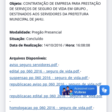
Objeto:
CONTRATAÇÃO DE EMPRESA PARA PRESTAÇÃO
DE SERVIÇOS DE SEGURO DE VIDA EM GRUPO ,
DESTINADOS AOS SERVIDORES DA PREFEITURA
MUNICIPAL DE JAHU.
Modalidade:
Pregão Presencial
Situação:
Concluído
Data de Realização:
14/10/2016 /
Hora:
16:08:08
Arquivos Disponíveis:
aviso_seguro_servidores.pdf
-
edital_pp_060_2016_-_seguro_de_vida.pdf
-
suspensao_pp_060_2016_-_seguro_de_vida.pdf
-
republicacao_aviso_pp_060_2016_-_seguro_de_vida.pdf
-
republicacao_edital_pp_060_2016_-_seguro_de_vida.pdf
-
homologacao_pp_060_2016_-_seguro_de_vida.pdf
-