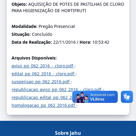
Objeto:
AQUISIÇÃO DE POTES DE PASTILHAS DE CLORO
PARA HIGIENIZAÇÃO DE HORTIFRUTI
Modalidade:
Pregão Presencial
Situação:
Concluído
Data de Realização:
22/11/2016 /
Hora:
10:53:42
Arquivos Disponíveis:
aviso_pp_062_2016_-_cloro.pdf
-
edital_pp_062_2016_-_cloro.pdf
-
suspensao_pp_062_2016.pdf
-
republicacao_aviso_pp_062_2016_-_cloro.pdf
-
republicacao_edital_pp_062_2016.pdf
-
homologacao_pp_062_2016.pdf
-
Sobre Jahu