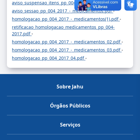
aviso_suspensao_itens_pp_004_2017.pdf
-
aviso_sessao_pp_004_2017_-_medicamentos.pdf
-
homologacao_pp_004_2017_-_medicamentos(1).pdf
-
retificacao_homologacao_medicamentos_pp_004-
2017.pdf
-
homologacao_pp_004_2017_-_medicamentos_02.pdf
-
homologacao_pp_004_2017_-_medicamentos_03.pdf
-
homologacao_pp_004_2017_04.pdf
-
Sobre Jahu
Órgãos Públicos
Serviços