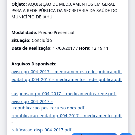
Objeto:
AQUISIÇÃO DE MEDICAMENTOS EM GERAL
PARA A REDE PÚBLICA DA SECRETARIA DA SAÚDE DO
MUNICÍPIO DE JAHU
Modalidade:
Pregão Presencial
Situação:
Concluído
Data de Realização:
17/03/2017 /
Hora:
12:19:11
Arquivos Disponíveis:
aviso_pp_004_2017_-_medicamentos_rede_publica.pdf
-
edital_pp_004_2017_-_medicamentos_rede_publica.pdf
-
suspensao_pp_004_2017_-_medicamentos_rede.pdf
-
aviso_pp_004_2017_-
_republicacao_pos_recurso.docx.pdf
-
republicacao_edital_pp_004_2017_-_medicamentos.pdf
-
ratificacao_disp_004_2017.pdf
-