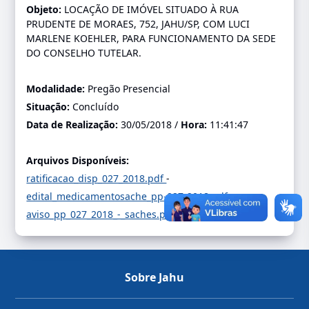
Objeto:
LOCAÇÃO DE IMÓVEL SITUADO À RUA
PRUDENTE DE MORAES, 752, JAHU/SP, COM LUCI
MARLENE KOEHLER, PARA FUNCIONAMENTO DA SEDE
DO CONSELHO TUTELAR.
Modalidade:
Pregão Presencial
Situação:
Concluído
Data de Realização:
30/05/2018 /
Hora:
11:41:47
Arquivos Disponíveis:
ratificacao_disp_027_2018.pdf
-
edital_medicamentosache_pp-027-2018.pdf
-
aviso_pp_027_2018_-_saches.pdf
-
Sobre Jahu