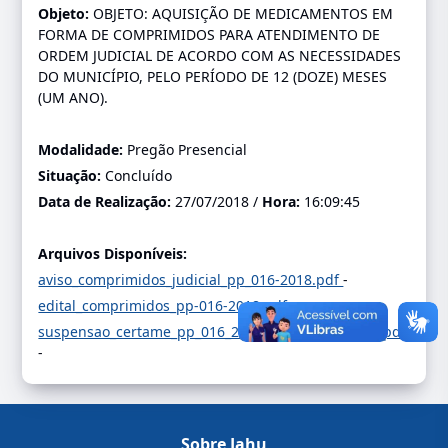
Objeto:
OBJETO: AQUISIÇÃO DE MEDICAMENTOS EM
FORMA DE COMPRIMIDOS PARA ATENDIMENTO DE
ORDEM JUDICIAL DE ACORDO COM AS NECESSIDADES
DO MUNICÍPIO, PELO PERÍODO DE 12 (DOZE) MESES
(UM ANO).
Modalidade:
Pregão Presencial
Situação:
Concluído
Data de Realização:
27/07/2018 /
Hora:
16:09:45
Arquivos Disponíveis:
aviso_comprimidos_judicial_pp_016-2018.pdf
-
edital_comprimidos_pp-016-2018.pdf
-
suspensao_certame_pp_016_2018_-_medicamentos.pdf
-
Sobre Jahu