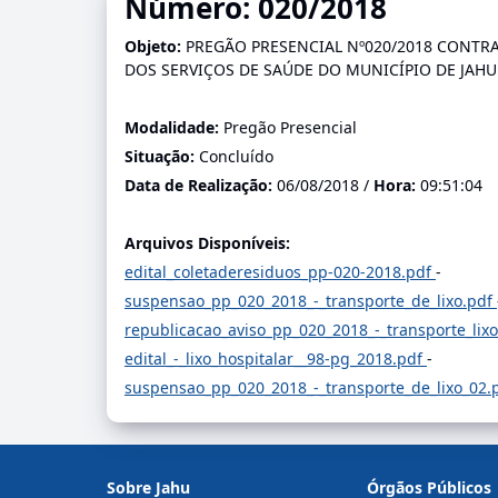
Número: 020/2018
Objeto:
PREGÃO PRESENCIAL Nº020/2018 CONTRA
DOS SERVIÇOS DE SAÚDE DO MUNICÍPIO DE JAHU
Modalidade:
Pregão Presencial
Situação:
Concluído
Data de Realização:
06/08/2018 /
Hora:
09:51:04
Arquivos Disponíveis:
edital_coletaderesiduos_pp-020-2018.pdf
-
suspensao_pp_020_2018_-_transporte_de_lixo.pdf
republicacao_aviso_pp_020_2018_-_transporte_lix
edital_-_lixo_hospitalar__98-pg_2018.pdf
-
suspensao_pp_020_2018_-_transporte_de_lixo_02.
Sobre Jahu
Órgãos Públicos