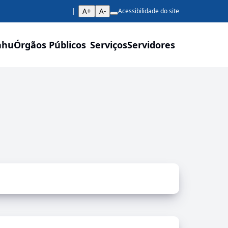
A+
A-
Acessibilidade do site
ahu
Órgãos Públicos
Serviços
Servidores