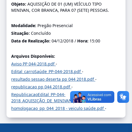
Objeto:
AQUISIÇÃO DE 01 (UM) VEÍCULO TIPO
MINIVAN, COR BRANCA, PARA 07 (SETE) PESSOAS.
Modalidade:
Pregão Presencial
Situação:
Concluído
Data de Realização:
04/12/2018 /
Hora:
15:00
Arquivos Disponíveis:
Aviso PP 044-2018.pdf
-
Edital_carroSaúde_PP-044-2018.pdf
-
resultado sessao deserta pp 044 2018.pdf
-
republicacao pp 044 2018.pdf
-
RepublicacaoEdital_PP-044-
2018_AQUISIÇÃO_DE_MINIVAN.pdf
-
homologacao_pp_044_2018 - veiculo saúde.pdf
-