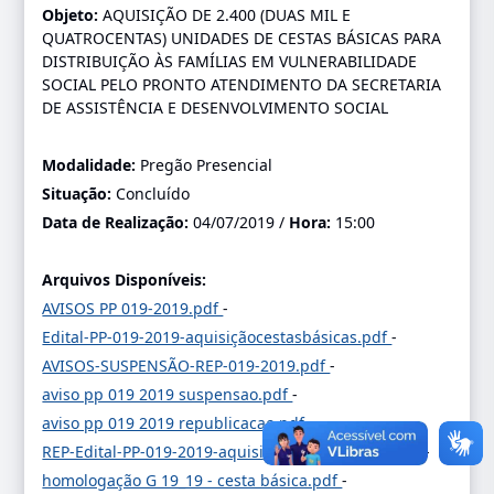
Objeto:
AQUISIÇÃO DE 2.400 (DUAS MIL E
QUATROCENTAS) UNIDADES DE CESTAS BÁSICAS PARA
DISTRIBUIÇÃO ÀS FAMÍLIAS EM VULNERABILIDADE
SOCIAL PELO PRONTO ATENDIMENTO DA SECRETARIA
DE ASSISTÊNCIA E DESENVOLVIMENTO SOCIAL
Modalidade:
Pregão Presencial
Situação:
Concluído
Data de Realização:
04/07/2019 /
Hora:
15:00
Arquivos Disponíveis:
AVISOS PP 019-2019.pdf
-
Edital-PP-019-2019-aquisiçãocestasbásicas.pdf
-
AVISOS-SUSPENSÃO-REP-019-2019.pdf
-
aviso pp 019 2019 suspensao.pdf
-
aviso pp 019 2019 republicacao.pdf
-
REP-Edital-PP-019-2019-aquisiçãocestasbásicas.pdf
-
homologação G 19_19 - cesta básica.pdf
-