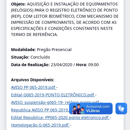
Objeto:
AQUISIÇÃO E INSTALAÇÃO DE EQUIPAMENTOS
(RELÓGIOS) PARA O REGISTRO ELETRÔNICO DE PONTO
(REP), COM LEITOR BIOMÉTRICO, COM MECANISMO DE
IMPRESSÃO DE COMPROVANTES, DE ACORDO COM AS
ESPECIFICAÇÕES E CONDIÇÕES CONSTANTES NESTE
TERMO DE REFERÊNCIA.
Modalidade:
Pregão Presencial
Situação:
Concluído
Data de Realização:
23/04/2020 /
Hora:
09:00
Arquivos Disponíveis:
AVISO PP 065-2019.pdf
-
Edital-G065-2019-PONTO-ELETRÔNICO.pdf
-
AVISO_suspensão-g065-19- relógio ponto.pdf
-
Republica AVISO PP 065-2019.pdf
-
Edital Republica- PP065-2020 ponto eletronico.pdf
-
Homologação G-065-2019.pdf
-