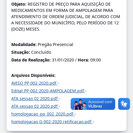
Objeto:
REGISTRO DE PREÇO PARA AQUISIÇÃO DE
MEDICAMENTOS EM FORMA DE AMPOLAGEM PARA
ATENDIMENTO DE ORDEM JUDICIAL, DE ACORDO COM
A NECESSIDADE DO MUNICÍPIO, PELO PERÍODO DE 12
(DOZE) MESES.
Modalidade:
Pregão Presencial
Situação:
Concluído
Data de Realização:
31/01/2020 /
Hora:
09:00
Arquivos Disponíveis:
AVISO PP 002-2020.pdf
-
Edital-PP-002-2020-AMPOLAGEM.pdf
-
ATA sessao 02 2020.pdf
-
ATA sessao 02 2020.pdf
-
homologacao_pp_002_2020.pdf
-
homologacao G-002-2020 retificacao.pdf
-