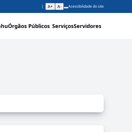
A+
A-
Acessibilidade do site
ahu
Órgãos Públicos
Serviços
Servidores