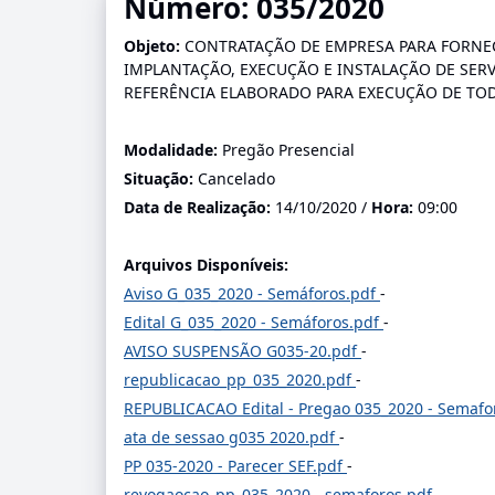
Número: 035/2020
Objeto:
CONTRATAÇÃO DE EMPRESA PARA FORNEC
IMPLANTAÇÃO, EXECUÇÃO E INSTALAÇÃO DE SER
REFERÊNCIA ELABORADO PARA EXECUÇÃO DE TOD
Modalidade:
Pregão Presencial
Situação:
Cancelado
Data de Realização:
14/10/2020 /
Hora:
09:00
Arquivos Disponíveis:
Aviso G_035_2020 - Semáforos.pdf
-
Edital G_035_2020 - Semáforos.pdf
-
AVISO SUSPENSÃO G035-20.pdf
-
republicacao_pp_035_2020.pdf
-
REPUBLICACAO Edital - Pregao 035_2020 - Semafo
ata de sessao g035 2020.pdf
-
PP 035-2020 - Parecer SEF.pdf
-
revogaocao_pp_035_2020 - semaforos.pdf
-