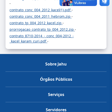
-
contrato_conc_004_2012_kacel(1).pdf
-
contrato_conc_004_2011_hebrom.zip
-
contrato_tp_004_2012_kacel.zip
-
prorrogacao_contrato_tp_004_2012.zip
-
contrato_8710-2014_-_conc_004-2012_-
_kacel_karam_curi.pdf
-
Sobre Jahu
Órgãos Públicos
Serviços
Servidores