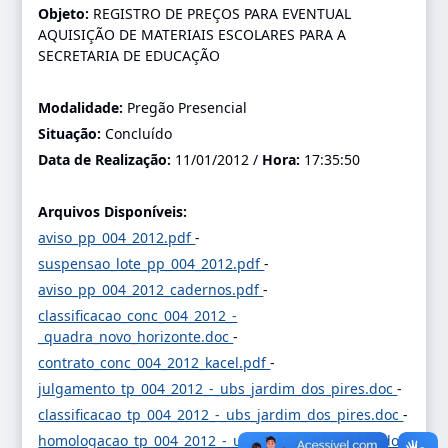
Objeto:
REGISTRO DE PREÇOS PARA EVENTUAL
AQUISIÇÃO DE MATERIAIS ESCOLARES PARA A
SECRETARIA DE EDUCAÇÃO
Modalidade:
Pregão Presencial
Situação:
Concluído
Data de Realização:
11/01/2012 /
Hora:
17:35:50
Arquivos Disponíveis:
aviso_pp_004_2012.pdf
-
suspensao_lote_pp_004_2012.pdf
-
aviso_pp_004_2012_cadernos.pdf
-
classificacao_conc_004_2012_-
_quadra_novo_horizonte.doc
-
contrato_conc_004_2012_kacel.pdf
-
julgamento_tp_004_2012_-_ubs_jardim_dos_pires.doc
-
classificacao_tp_004_2012_-_ubs_jardim_dos_pires.doc
-
homologacao_tp_004_2012_-_ubs_jardim_dos_pires.doc