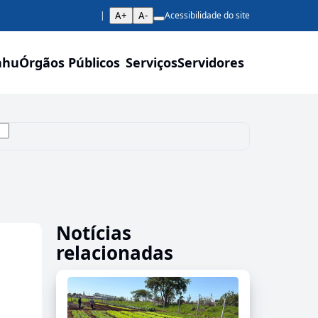
A+
A-
Acessibilidade do site
ahu
Órgãos Públicos
Serviços
Servidores
Notícias
relacionadas