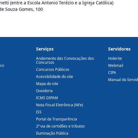
tti (entre a Escola Antonio Terézio e a Igreja Católica)
o de Souza Gomes, 100
Serviços
Servidores
Andamento das Convocações dos
Holerite
Concursos
ico
Webmail
Concursos Públicos
CIPA
Acessibilidade do site
Manual do Servi
Mapa do site
Ouvidoria
ICMS DIPAM
Nota Fiscal Eletrônica (NFe)
ISS
Portal da Transparência
2ª via de certidões e tributos
Iluminação Pública