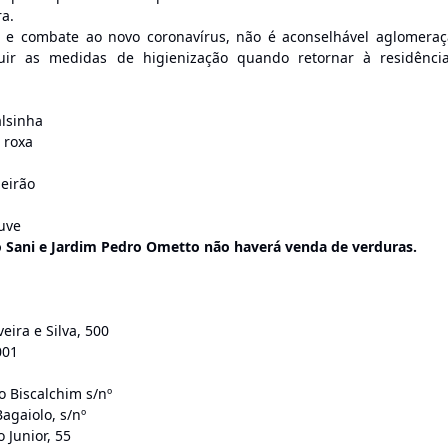
a.
 combate ao novo coronavírus, não é aconselhável aglomeraç
ir as medidas de higienização quando retornar à residênci
alsinha
 roxa
meirão
ouve
o Sani e Jardim Pedro Ometto não haverá venda de verduras.
eira e Silva, 500
001
 Biscalchim s/nº
agaiolo, s/nº
 Junior, 55