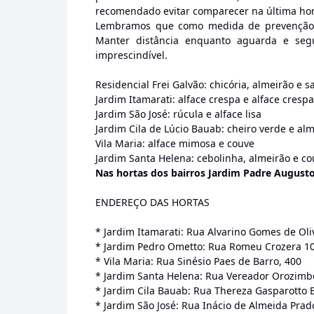
recomendado evitar comparecer na última hor
Lembramos que como medida de prevenção e
Manter distância enquanto aguarda e segu
imprescindível.
Residencial Frei Galvão: chicória, almeirão e s
Jardim Itamarati: alface crespa e alface crespa
Jardim São José: rúcula e alface lisa
Jardim Cila de Lúcio Bauab: cheiro verde e al
Vila Maria: alface mimosa e couve
Jardim Santa Helena: cebolinha, almeirão e c
Nas hortas dos bairros Jardim Padre August
ENDEREÇO DAS HORTAS
* Jardim Itamarati: Rua Alvarino Gomes de Oliv
* Jardim Pedro Ometto: Rua Romeu Crozera 1
* Vila Maria: Rua Sinésio Paes de Barro, 400
* Jardim Santa Helena: Rua Vereador Orozimbo
* Jardim Cila Bauab: Rua Thereza Gasparotto B
* Jardim São José: Rua Inácio de Almeida Prado