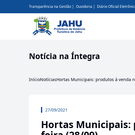
Transparência na Gestão
Ouvidoria
Diário Oficial Eletrônic
Notícia na Íntegra
Início
Notícias
Hortas Municipais: produtos à venda na
27/09/2021
Hortas Municipais: 
feira (28/09)