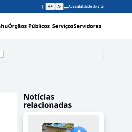
A+
A-
Acessibilidade do site
ahu
Órgãos Públicos
Serviços
Servidores
Notícias
relacionadas