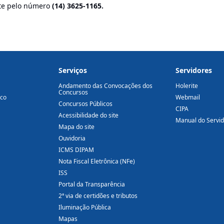
nte pelo número
(14) 3625-1165.
Serviços
Servidores
Andamento das Convocações dos
Holerite
Concursos
ico
Webmail
Concursos Públicos
CIPA
Acessibilidade do site
Manual do Servi
Mapa do site
Ouvidoria
ICMS DIPAM
Nota Fiscal Eletrônica (NFe)
ISS
Portal da Transparência
2ª via de certidões e tributos
Iluminação Pública
Mapas