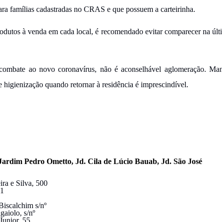
ara famílias cadastradas no CRAS e que possuem a carteirinha.
odutos à venda em cada local, é recomendado evitar comparecer na últ
mbate ao novo coronavírus, não é aconselhável aglomeração. Man
 higienização quando retornar à residência é imprescindível.
Jardim Pedro Ometto, Jd. Cila de Lúcio Bauab, Jd. São José
ra e Silva, 500
01
iscalchim s/nº
aiolo, s/nº
Junior, 55