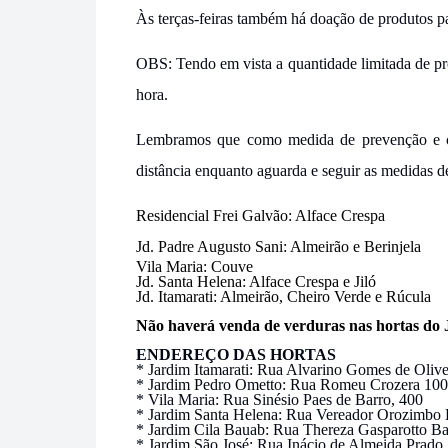
Às terças-feiras também há doação de produtos p
OBS: Tendo em vista a quantidade limitada de pr
hora.
Lembramos que como medida de prevenção e co
distância enquanto aguarda e seguir as medidas de
Residencial Frei Galvão: Alface Crespa
Jd. Padre Augusto Sani: Almeirão e Berinjela
Vila Maria: Couve
Jd. Santa Helena: Alface Crespa e Jiló
Jd. Itamarati: Almeirão, Cheiro Verde e Rúcula
Não haverá venda de verduras nas hortas do 
ENDEREÇO DAS HORTAS
* Jardim Itamarati: Rua Alvarino Gomes de Olivei
* Jardim Pedro Ometto: Rua Romeu Crozera 10
* Vila Maria: Rua Sinésio Paes de Barro, 400
* Jardim Santa Helena: Rua Vereador Orozimbo B
* Jardim Cila Bauab: Rua Thereza Gasparotto Bag
* Jardim São José: Rua Inácio de Almeida Prado 