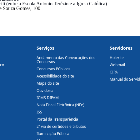
i (entre a Escola Antonio Terézio e a Igreja Católica)
 de Souza Gomes, 100
Serviços
Servidores
Andamento das Convocações dos
Holerite
Concursos
ico
Webmail
Concursos Públicos
CIPA
Acessibilidade do site
Manual do Servi
Mapa do site
Ouvidoria
ICMS DIPAM
Nota Fiscal Eletrônica (NFe)
ISS
Portal da Transparência
2ª via de certidões e tributos
Iluminação Pública