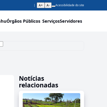
A+
A-
Acessibilidade do site
ahu
Órgãos Públicos
Serviços
Servidores
Notícias
relacionadas