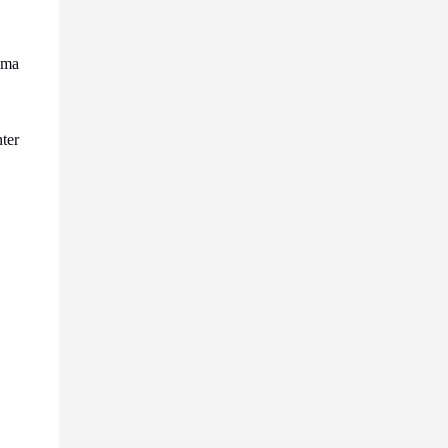
ima
ter