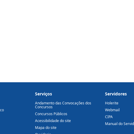
Serviços
Servidores
Andamento das Convocações dos
Holerite
Concursos
ico
Webmail
Concursos Públicos
CIPA
Acessibilidade do site
Manual do Servi
Mapa do site