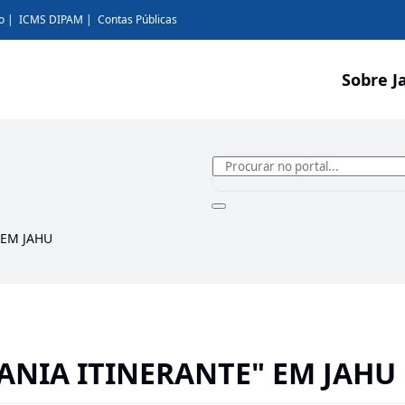
o
ICMS DIPAM
Contas Públicas
Sobre J
 EM JAHU
NIA ITINERANTE" EM JAHU