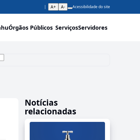
A+
A-
Acessibilidade do site
ahu
Órgãos Públicos
Serviços
Servidores
Notícias
relacionadas