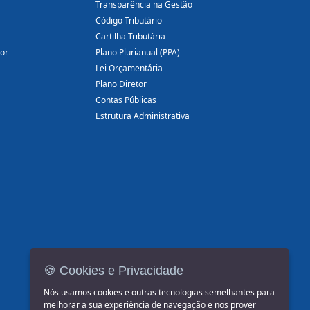
Transparência na Gestão
Código Tributário
Cartilha Tributária
dor
Plano Plurianual (PPA)
Lei Orçamentária
Plano Diretor
Contas Públicas
Estrutura Administrativa
🍪 Cookies e Privacidade
Nós usamos cookies e outras tecnologias semelhantes para
melhorar a sua experiência de navegação e nos prover