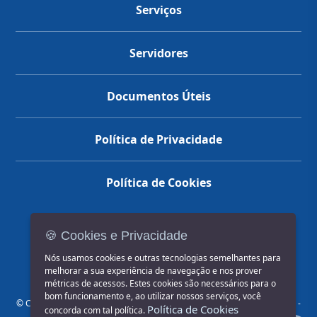
Serviços
Servidores
Documentos Úteis
Política de Privacidade
Política de Cookies
🍪 Cookies e Privacidade
(14) 3602-1777
Nós usamos cookies e outras tecnologias semelhantes para
melhorar a sua experiência de navegação e nos prover
métricas de acessos. Estes cookies são necessários para o
bom funcionamento e, ao utilizar nossos serviços, você
© COPYRIGHT 2026, Prefeitura Municipal de Jahu | Rua Paissandu, 444 -
Política de Cookies
concorda com tal política.
Centro CEP: 17201-900