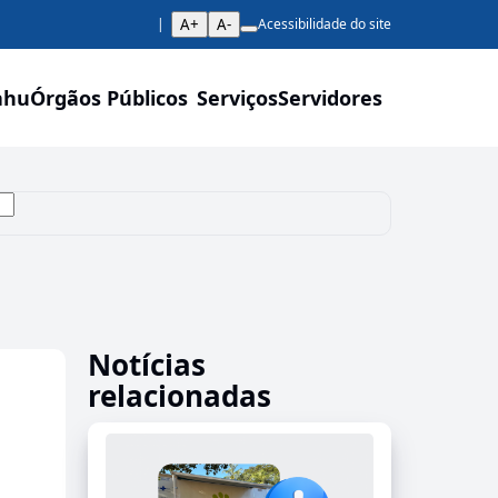
A+
A-
Acessibilidade do site
ahu
Órgãos Públicos
Serviços
Servidores
Notícias
relacionadas