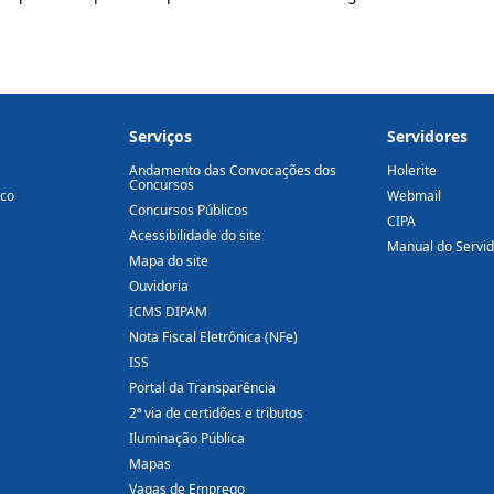
Serviços
Servidores
Andamento das Convocações dos
Holerite
Concursos
ico
Webmail
Concursos Públicos
CIPA
Acessibilidade do site
Manual do Servi
Mapa do site
Ouvidoria
ICMS DIPAM
Nota Fiscal Eletrônica (NFe)
ISS
Portal da Transparência
2ª via de certidões e tributos
Iluminação Pública
Mapas
Vagas de Emprego