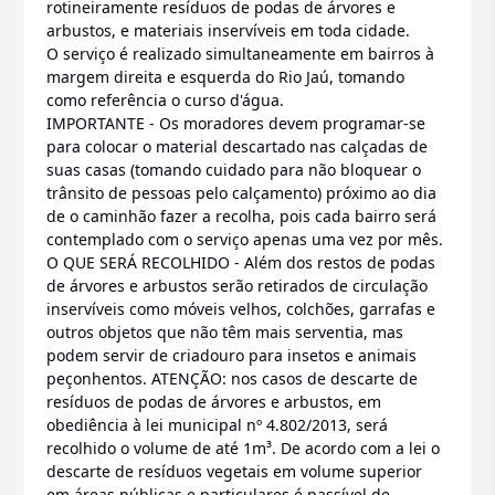
rotineiramente resíduos de podas de árvores e
arbustos, e materiais inservíveis em toda cidade.
O serviço é realizado simultaneamente em bairros à
margem direita e esquerda do Rio Jaú, tomando
como referência o curso d'água.
IMPORTANTE - Os moradores devem programar-se
para colocar o material descartado nas calçadas de
suas casas (tomando cuidado para não bloquear o
trânsito de pessoas pelo calçamento) próximo ao dia
de o caminhão fazer a recolha, pois cada bairro será
contemplado com o serviço apenas uma vez por mês.
O QUE SERÁ RECOLHIDO - Além dos restos de podas
de árvores e arbustos serão retirados de circulação
inservíveis como móveis velhos, colchões, garrafas e
outros objetos que não têm mais serventia, mas
podem servir de criadouro para insetos e animais
peçonhentos. ATENÇÃO: nos casos de descarte de
resíduos de podas de árvores e arbustos, em
obediência à lei municipal nº 4.802/2013, será
recolhido o volume de até 1m³. De acordo com a lei o
descarte de resíduos vegetais em volume superior
em áreas públicas e particulares é passível de