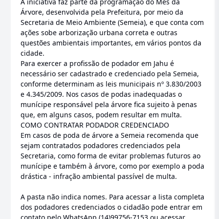
A iniciativa faz parte da programação do Mês da
Árvore, desenvolvida pela Prefeitura, por meio da
Secretaria de Meio Ambiente (Semeia), e que conta com
ações sobe arborização urbana correta e outras
questões ambientais importantes, em vários pontos da
cidade.
Para exercer a profissão de podador em Jahu é
necessário ser cadastrado e credenciado pela Semeia,
conforme determinam as leis municipais nº 3.830/2003
e 4.345/2009. Nos casos de podas inadequadas o
munícipe responsável pela árvore fica sujeito à penas
que, em alguns casos, podem resultar em multa.
COMO CONTRATAR PODADOR CREDENCIADO
Em casos de poda de árvore a Semeia recomenda que
sejam contratados podadores credenciados pela
Secretaria, como forma de evitar problemas futuros ao
munícipe e também à árvore, como por exemplo a poda
drástica - infração ambiental passível de multa.
A pasta não indica nomes. Para acessar a lista completa
dos podadores credenciados o cidadão pode entrar em
contato pelo WhatsApp (14)99756-7153 ou acessar