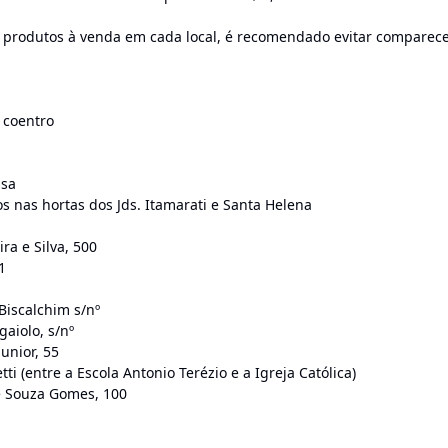
e produtos à venda em cada local, é recomendado evitar comparec
e coentro
isa
nas hortas dos Jds. Itamarati e Santa Helena
ra e Silva, 500
1
Biscalchim s/nº
aiolo, s/nº
unior, 55
i (entre a Escola Antonio Terézio e a Igreja Católica)
de Souza Gomes, 100