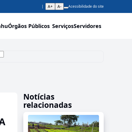
A+
A-
Acessibilidade do site
ahu
Órgãos Públicos
Serviços
Servidores
Notícias
relacionadas
A