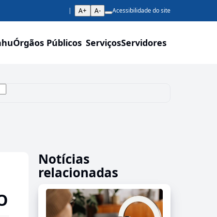
A+
A-
Acessibilidade do site
ahu
Órgãos Públicos
Serviços
Servidores
Notícias
relacionadas
O