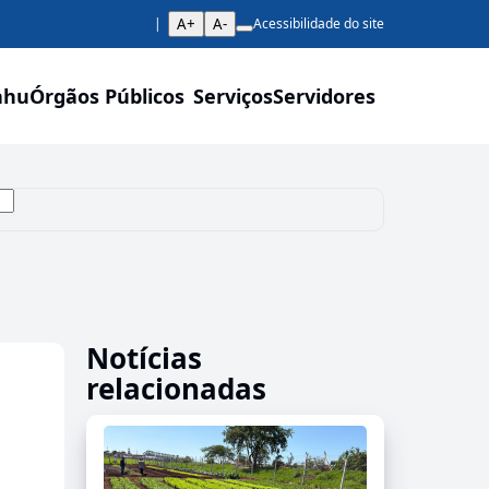
A+
A-
Acessibilidade do site
ahu
Órgãos Públicos
Serviços
Servidores
Notícias
relacionadas