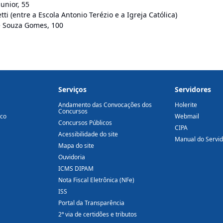
unior, 55
i (entre a Escola Antonio Terézio e a Igreja Católica)
de Souza Gomes, 100
Serviços
Servidores
Andamento das Convocações dos
Holerite
Concursos
ico
Webmail
Concursos Públicos
CIPA
Acessibilidade do site
Manual do Servi
Mapa do site
Ouvidoria
ICMS DIPAM
Nota Fiscal Eletrônica (NFe)
ISS
Portal da Transparência
2ª via de certidões e tributos