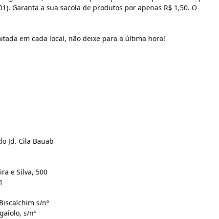
01). Garanta a sua sacola de produtos por apenas R$ 1,50. O
tada em cada local, não deixe para a última hora!
o Jd. Cila Bauab
ra e Silva, 500
1
Biscalchim s/nº
aiolo, s/nº