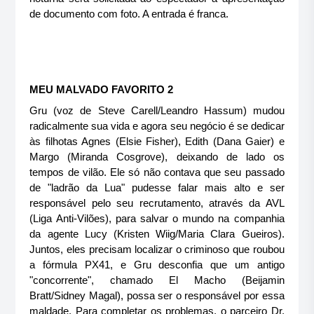
de documento com foto. A entrada é franca.
MEU MALVADO FAVORITO 2
Gru (voz de Steve Carell/Leandro Hassum) mudou
radicalmente sua vida e agora seu negócio é se dedicar
às filhotas Agnes (Elsie Fisher), Edith (Dana Gaier) e
Margo (Miranda Cosgrove), deixando de lado os
tempos de vilão. Ele só não contava que seu passado
de "ladrão da Lua" pudesse falar mais alto e ser
responsável pelo seu recrutamento, através da AVL
(Liga Anti-Vilões), para salvar o mundo na companhia
da agente Lucy (Kristen Wiig/Maria Clara Gueiros).
Juntos, eles precisam localizar o criminoso que roubou
a fórmula PX41, e Gru desconfia que um antigo
"concorrente", chamado El Macho (Beijamin
Bratt/Sidney Magal), possa ser o responsável por essa
maldade. Para completar os problemas, o parceiro Dr.