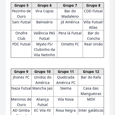
Grupo 5
Grupo 6
Grupo 7
Grupo 8
Pezinho de
Vira Copos
Bar do
CDD Futsal
Ouro
Madaleno
Sani Futsal
Balneário
Jd América
Villa Futsal/
Atlas
Onofre
Valência PAS
Pera lá Futsal
Bar do
Club
Futsal
Concha
PDC Futsal
Myxto FS/
Ometto FC
Real União
Clubinho da
Vila Netinho
Grupo 9
Grupo 10
Grupo 11
Grupo 12
Jhones FC
Unidos do
Quebrada
Bar do Rafa
América
América FC
Naza Futsal
Mancha Jaú
Skema
Casa das
Mangueiras
Meninos de
Aliança
Vila Nova
MDV
Ouro
Futsal
AD Gimba
EC Vila XV
Rosa Negra
Inter galáticos