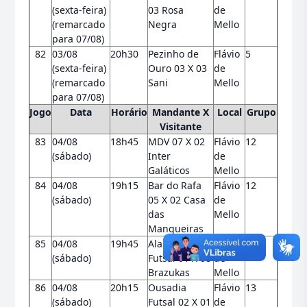
(sexta-feira)
03 Rosa
de
(remarcado
Negra
Mello
para 07/08)
82
03/08
20h30
Pezinho de
Flávio
5
(sexta-feira)
Ouro 03 X 03
de
(remarcado
Sani
Mello
para 07/08)
Jogo
Data
Horário
Mandante X
Local
Grupo
Visitante
83
04/08
18h45
MDV 07 X 02
Flávio
12
(sábado)
Inter
de
Galáticos
Mello
84
04/08
19h15
Bar do Rafa
Flávio
12
(sábado)
05 X 02 Casa
de
das
Mello
Mangueiras
85
04/08
19h45
Alameda
Flávio
13
(sábado)
Futsal 01 X 08
de
Brazukas
Mello
86
04/08
20h15
Ousadia
Flávio
13
(sábado)
Futsal 02 X 01
de