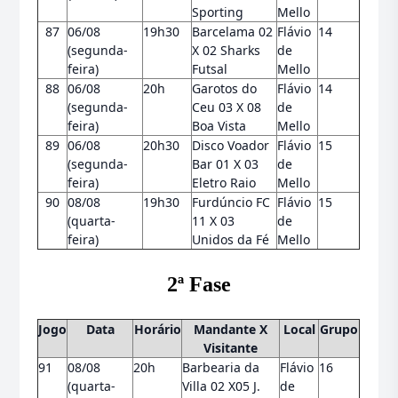
Sporting
Mello
87
06/08
19h30
Barcelama 02
Flávio
14
(segunda-
X 02 Sharks
de
feira)
Futsal
Mello
88
06/08
20h
Garotos do
Flávio
14
(segunda-
Ceu 03 X 08
de
feira)
Boa Vista
Mello
89
06/08
20h30
Disco Voador
Flávio
15
(segunda-
Bar 01 X 03
de
feira)
Eletro Raio
Mello
90
08/08
19h30
Furdúncio FC
Flávio
15
(quarta-
11 X 03
de
feira)
Unidos da Fé
Mello
2ª Fase
Jogo
Data
Horário
Mandante X
Local
Grupo
Visitante
91
08/08
20h
Barbearia da
Flávio
16
(quarta-
Villa 02 X05 J.
de