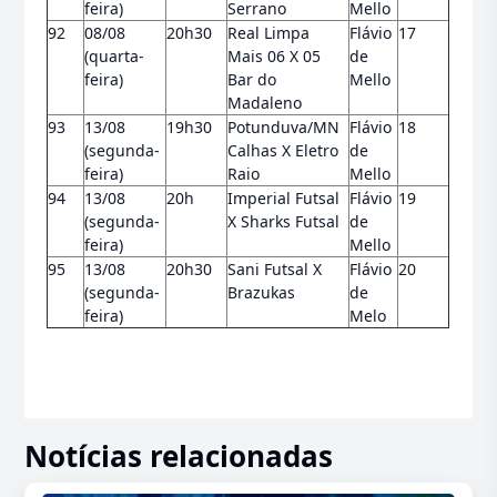
feira)
Serrano
Mello
92
08/08
20h30
Real Limpa
Flávio
17
(quarta-
Mais 06 X 05
de
feira)
Bar do
Mello
Madaleno
93
13/08
19h30
Potunduva/MN
Flávio
18
(segunda-
Calhas X Eletro
de
feira)
Raio
Mello
94
13/08
20h
Imperial Futsal
Flávio
19
(segunda-
X Sharks Futsal
de
feira)
Mello
95
13/08
20h30
Sani Futsal X
Flávio
20
(segunda-
Brazukas
de
feira)
Melo
Notícias relacionadas