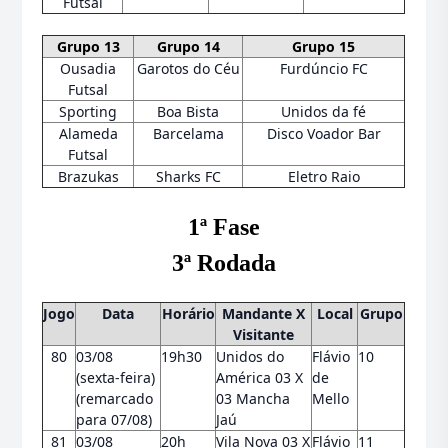
Futsal
Grupo 13
Grupo 14
Grupo 15
Ousadia
Garotos do Céu
Furdúncio FC
Futsal
Sporting
Boa Bista
Unidos da fé
Alameda
Barcelama
Disco Voador Bar
Futsal
Brazukas
Sharks FC
Eletro Raio
1ª Fase
3ª Rodada
Jogo
Data
Horário
Mandante X
Local
Grupo
Visitante
80
03/08
19h30
Unidos do
Flávio
10
(sexta-feira)
América 03 X
de
(remarcado
03 Mancha
Mello
para 07/08)
Jaú
81
03/08
20h
Vila Nova 03 X
Flávio
11