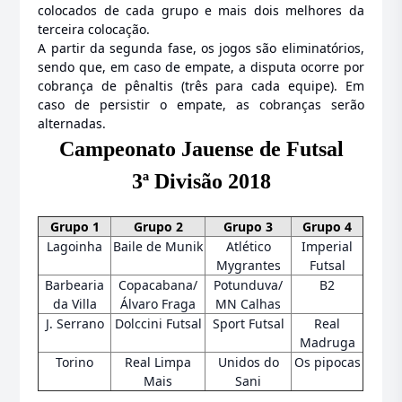
colocados de cada grupo e mais dois melhores da
terceira colocação.
A partir da segunda fase, os jogos são eliminatórios,
sendo que, em caso de empate, a disputa ocorre por
cobrança de pênaltis (três para cada equipe). Em
caso de persistir o empate, as cobranças serão
alternadas.
Campeonato Jauense de Futsal
3ª Divisão 2018
Grupo 1
Grupo 2
Grupo 3
Grupo 4
Lagoinha
Baile de Munik
Atlético
Imperial
Mygrantes
Futsal
Barbearia
Copacabana/
Potunduva/
B2
da Villa
Álvaro Fraga
MN Calhas
J. Serrano
Dolccini Futsal
Sport Futsal
Real
Madruga
Torino
Real Limpa
Unidos do
Os pipocas
Mais
Sani