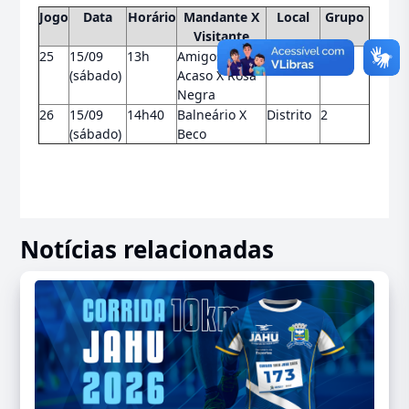
Jogo
Data
Horário
Mandante X
Local
Grupo
Visitante
25
15/09
13h
Amigos por
Distrito
1
(sábado)
Acaso X Rosa
Negra
26
15/09
14h40
Balneário X
Distrito
2
(sábado)
Beco
Notícias relacionadas