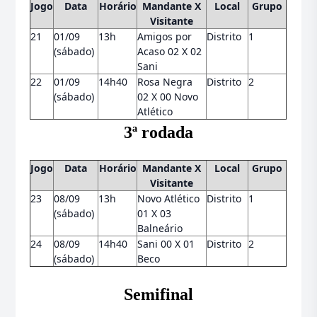
Jogo
Data
Horário
Mandante X
Local
Grupo
Visitante
21
01/09
13h
Amigos por
Distrito
1
(sábado)
Acaso 02 X 02
Sani
22
01/09
14h40
Rosa Negra
Distrito
2
(sábado)
02 X 00 Novo
Atlético
3ª rodada
Jogo
Data
Horário
Mandante X
Local
Grupo
Visitante
23
08/09
13h
Novo Atlético
Distrito
1
(sábado)
01 X 03
Balneário
24
08/09
14h40
Sani 00 X 01
Distrito
2
(sábado)
Beco
Semifinal