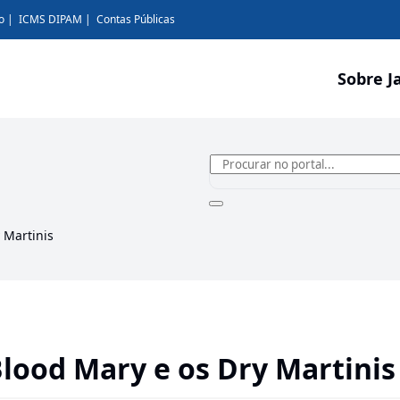
o
ICMS DIPAM
Contas Públicas
Sobre J
 Martinis
lood Mary e os Dry Martinis