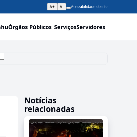
A+
A-
Acessibilidade do site
ahu
Órgãos Públicos
Serviços
Servidores
Notícias
relacionadas