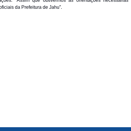
mações. “Assim que obtivermos as orientações necessárias
iciais da Prefeitura de Jahu”.