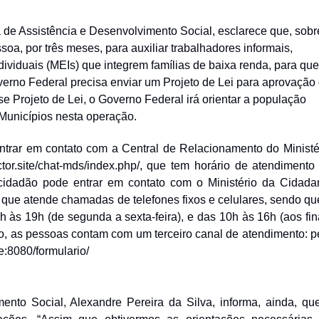
a de Assistência e Desenvolvimento Social, esclarece que, sobr
oa, por três meses, para auxiliar trabalhadores informais,
iduais (MEIs) que integrem famílias de baixa renda, para que
overno Federal precisa enviar um Projeto de Lei para aprovação
Projeto de Lei, o Governo Federal irá orientar a população
 Municípios nesta operação.
ntrar em contato com a Central de Relacionamento do Ministé
ctor.site/chat-mds/index.php/
, que tem horário de atendimento
cidadão pode entrar em contato com o Ministério da Cidada
, que atende chamadas de telefones fixos e celulares, sendo qu
h às 19h (de segunda a sexta-feira), e das 10h às 16h (aos fin
o, as pessoas contam com um terceiro canal de atendimento: p
te:8080/formulario/
ento Social, Alexandre Pereira da Silva, informa, ainda, qu