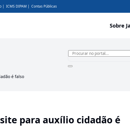
o
ICMS DIPAM
Contas Públicas
Sobre J
dadão é falso
ite para auxílio cidadão é