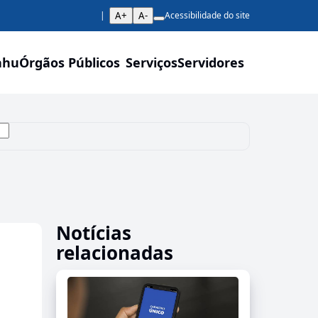
A+
A-
Acessibilidade do site
ahu
Órgãos Públicos
Serviços
Servidores
Notícias
relacionadas