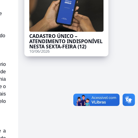
e
CADASTRO ÚNICO –
 do
ATENDIMENTO INDISPONÍVEL
NESTA SEXTA-FEIRA (12)
10/06/2026
rio
 de
nia
e o
ais
elo
e a