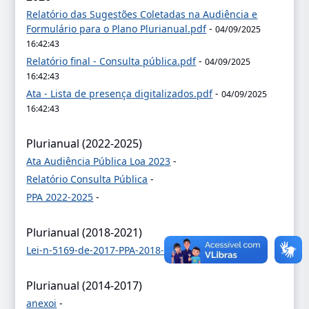
Relatório das Sugestões Coletadas na Audiência e
Formulário para o Plano Plurianual.pdf
-
04/09/2025
16:42:43
Relatório final - Consulta pública.pdf
-
04/09/2025
16:42:43
Ata - Lista de presença digitalizados.pdf
-
04/09/2025
16:42:43
Plurianual (2022-2025)
Ata Audiência Pública Loa 2023
-
Relatório Consulta Pública
-
PPA 2022-2025
-
Plurianual (2018-2021)
Lei-n-5169-de-2017-PPA-2018-2021-e-Anexos
-
Plurianual (2014-2017)
anexoi
-