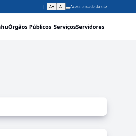
A+
A-
Acessibilidade do site
ahu
Órgãos Públicos
Serviços
Servidores