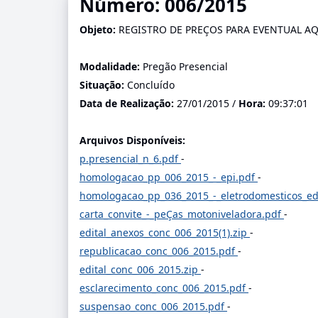
Número: 006/2015
Objeto:
REGISTRO DE PREÇOS PARA EVENTUAL AQU
Modalidade:
Pregão Presencial
Situação:
Concluído
Data de Realização:
27/01/2015 /
Hora:
09:37:01
Arquivos Disponíveis:
p.presencial_n_6.pdf
-
homologacao_pp_006_2015_-_epi.pdf
-
homologacao_pp_036_2015_-_eletrodomesticos_e
carta_convite_-_peÇas_motoniveladora.pdf
-
edital_anexos_conc_006_2015(1).zip
-
republicacao_conc_006_2015.pdf
-
edital_conc_006_2015.zip
-
esclarecimento_conc_006_2015.pdf
-
suspensao_conc_006_2015.pdf
-