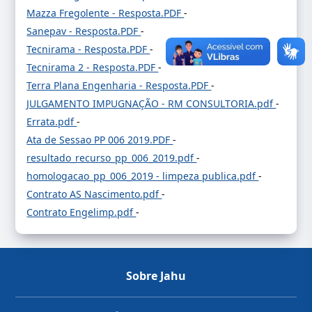
Mazza Fregolente - Resposta.PDF
-
Sanepav - Resposta.PDF
-
Tecnirama - Resposta.PDF
-
Tecnirama 2 - Resposta.PDF
-
Terra Plana Engenharia - Resposta.PDF
-
JULGAMENTO IMPUGNAÇÃO - RM CONSULTORIA.pdf
-
Errata.pdf
-
Ata de Sessao PP 006 2019.PDF
-
resultado_recurso_pp_006_2019.pdf
-
homologacao_pp_006_2019 - limpeza publica.pdf
-
Contrato AS Nascimento.pdf
-
Contrato Engelimp.pdf
-
Sobre Jahu