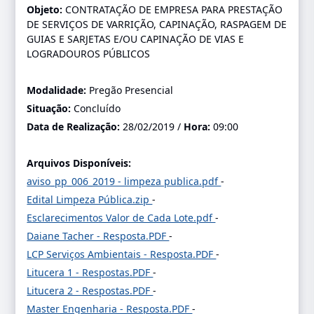
Objeto:
CONTRATAÇÃO DE EMPRESA PARA PRESTAÇÃO
DE SERVIÇOS DE VARRIÇÃO, CAPINAÇÃO, RASPAGEM DE
GUIAS E SARJETAS E/OU CAPINAÇÃO DE VIAS E
LOGRADOUROS PÚBLICOS
Modalidade:
Pregão Presencial
Situação:
Concluído
Data de Realização:
28/02/2019 /
Hora:
09:00
Arquivos Disponíveis:
aviso_pp_006_2019 - limpeza publica.pdf
-
Edital Limpeza Pública.zip
-
Esclarecimentos Valor de Cada Lote.pdf
-
Daiane Tacher - Resposta.PDF
-
LCP Serviços Ambientais - Resposta.PDF
-
Litucera 1 - Respostas.PDF
-
Litucera 2 - Respostas.PDF
-
Master Engenharia - Resposta.PDF
-