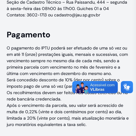
Seção de Cadastro Técnico – Rua Paissandu, 444 – segunda
à sexta-feira das 08h00 às 17h00. Guiches 01 a 04
Contatos: 3602-1713 ou
cadastro@jau.sp.gov.br
Pagamento
O pagamento do IPTU poderá ser efetuado de uma só vez ou
em até 11 (onze) prestações iguais, mensais e sucessivas, com
vencimento sempre no mesmo dia de cada mês, sendo a
primeira parcela com vencimento no mês de fevereiro e a
última com vencimento em dezembro do mesmo ano.
Será concedido desconto de 10% (dez por cento) sobre o
imposto pago de uma só vez (parcela única).
Os recolhimentos devem ser feitos nas Casas Lotéricas ou na
rede bancária credenciada.
Após o vencimento da parcela, seu valor será acrescido de
multa de 0,22% (vinte e dois centésimos por cento) ao dia,
limitada a 20% (vinte por cento), mais atualização monetária e
juro moratórios equivalentes a taxa selic.