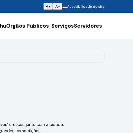
A+
A-
Acessibilidade do site
ahu
Órgãos Públicos
Serviços
Servidores
ves’ cresceu junto com a cidade.
 grandes competições.