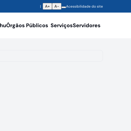
A+
A-
Acessibilidade do site
ahu
Órgãos Públicos
Serviços
Servidores