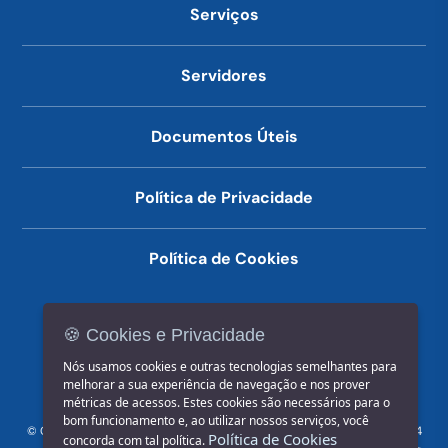
Serviços
Servidores
Documentos Úteis
Política de Privacidade
Política de Cookies
🍪 Cookies e Privacidade
(14) 3602-1777
Nós usamos cookies e outras tecnologias semelhantes para
melhorar a sua experiência de navegação e nos prover
métricas de acessos. Estes cookies são necessários para o
bom funcionamento e, ao utilizar nossos serviços, você
© COPYRIGHT 2026, Prefeitura Municipal de Jahu | Rua Paissandu, 444
Política de Cookies
concorda com tal política.