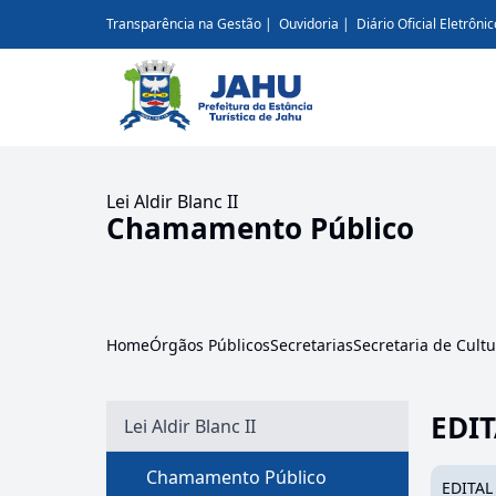
Transparência na Gestão
Ouvidoria
Diário Oficial Eletrônic
Lei Aldir Blanc II
Chamamento Público
Home
Órgãos Públicos
Secretarias
Secretaria de Cult
EDIT
Lei Aldir Blanc II
Chamamento Público
EDITAL