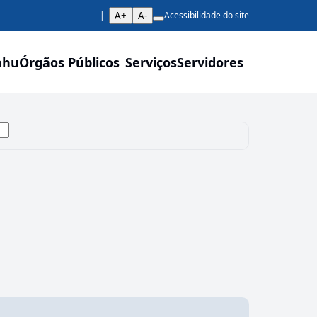
A+
A-
Acessibilidade do site
ahu
Órgãos Públicos
Serviços
Servidores