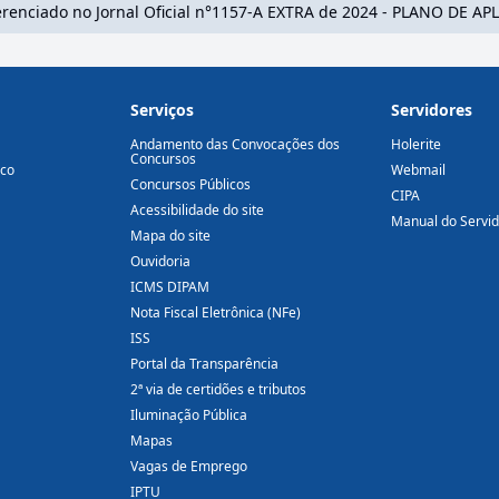
ferenciado no Jornal Oficial n°1157-A EXTRA de 2024 - PLANO DE
Serviços
Servidores
Andamento das Convocações dos
Holerite
Concursos
ico
Webmail
Concursos Públicos
CIPA
Acessibilidade do site
Manual do Servi
Mapa do site
Ouvidoria
ICMS DIPAM
Nota Fiscal Eletrônica (NFe)
ISS
Portal da Transparência
2ª via de certidões e tributos
Iluminação Pública
Mapas
Vagas de Emprego
IPTU