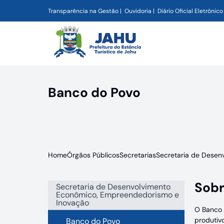
Transparência na Gestão
Ouvidoria
Diário Oficial Eletrônico
Banco do Povo
Home
Órgãos Públicos
Secretarias
Secretaria de Desen
Sobr
Secretaria de Desenvolvimento
Econômico, Empreendedorismo e
Inovação
O Banco 
produtiv
Banco do Povo