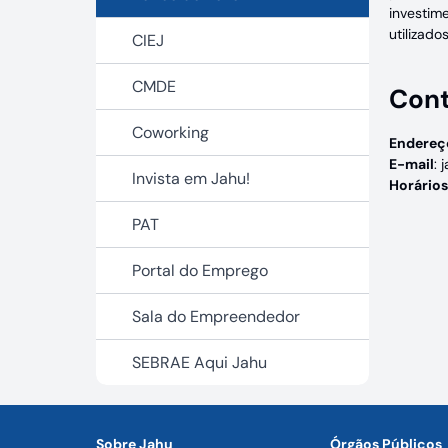
investim
utilizado
CIEJ
CMDE
Con
Coworking
Endereç
E-mail
:
Invista em Jahu!
Horário
PAT
Portal do Emprego
Sala do Empreendedor
SEBRAE Aqui Jahu
Sobre Jahu
Órgãos Públicos