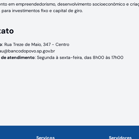
ento em empreendedorismo, desenvolvimento socioeconômico e cria
s para investimentos fixo e capital de giro.
tato
o
: Rua Treze de Maio, 347 - Centro
jau@bancodopovo.sp.gov.br
s de atendimento
: Segunda à sexta-feira, das 8h00 às 17h00
Serviços
Servidores