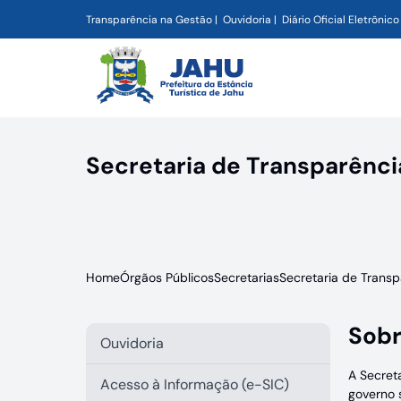
Transparência na Gestão
Ouvidoria
Diário Oficial Eletrônico
Secretaria de Transparênci
Home
Órgãos Públicos
Secretarias
Secretaria de Transp
Sobr
Ouvidoria
A Secret
Acesso à Informação (e-SIC)
governo 