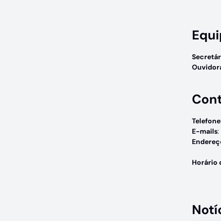
Equi
Secretár
Ouvidora
Con
Telefone
E-mails
:
Endereç
Horário 
Notí