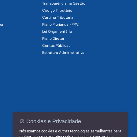
Transparência na Gestão
Código Tributário
Cartilha Tributária
or
Plano Plurianual (PPA)
Lei Orçamentária
Plano Diretor
Contas Públicas
Estrutura Administrativa
🍪 Cookies e Privacidade
Nós usamos cookies e outras tecnologias semelhantes para
melhorar a sua experiência de navegação e nos prover