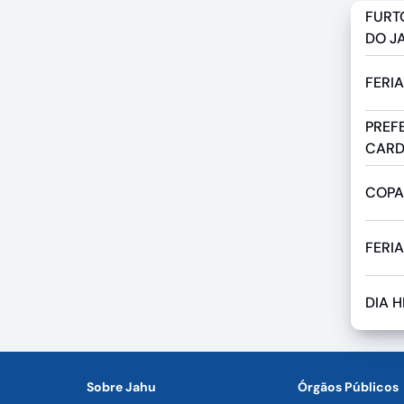
FURT
DO J
FERI
PREF
CARD
COPA
FERI
DIA 
Sobre Jahu
Órgãos Públicos