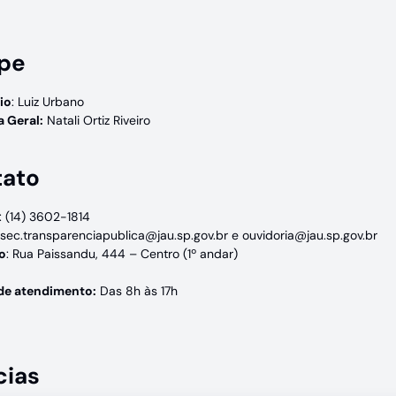
pe
io
: Luiz Urbano
 Geral:
Natali Ortiz Riveiro
tato
: (14) 3602-1814
 sec.transparenciapublica@jau.sp.gov.br e
ouvidoria@jau.sp.gov.br
o
: Rua Paissandu, 444 – Centro (1º andar)
de atendimento:
Das 8h às 17h
cias