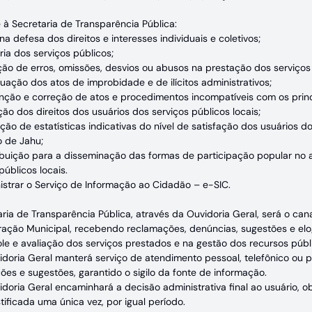
à Secretaria de Transparência Pública:
na defesa dos direitos e interesses individuais e coletivos;
ria dos serviços públicos;
ção de erros, omissões, desvios ou abusos na prestação dos serviços 
uação dos atos de improbidade e de ilícitos administrativos;
nção e correção de atos e procedimentos incompatíveis com os princí
ão dos direitos dos usuários dos serviços públicos locais;
ção de estatísticas indicativas do nível de satisfação dos usuários d
o de Jahu;
ibuição para a disseminação das formas de participação popular no
públicos locais.
istrar o Serviço de Informação ao Cidadão – e-SIC.
aria de Transparência Pública, através da Ouvidoria Geral, será o ca
ração Municipal, recebendo reclamações, denúncias, sugestões e elo
ole e avaliação dos serviços prestados e na gestão dos recursos públ
idoria Geral manterá serviço de atendimento pessoal, telefônico ou po
ões e sugestões, garantido o sigilo da fonte de informação.
doria Geral encaminhará a decisão administrativa final ao usuário, ob
tificada uma única vez, por igual período.