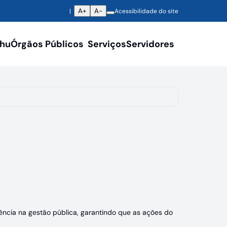
A+
A-
Acessibilidade do site
ahu
Órgãos Públicos
Serviços
Servidores
ência na gestão pública, garantindo que as ações do