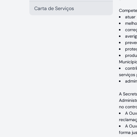
Carta de Serviços
Compete 
atuar 
melho
corre
averig
preve
proteç
produ
Municípi
contr
serviços 
admin
A Secret
Administ
no contr
A Ouv
reclamaç
A Ouvi
forma jus