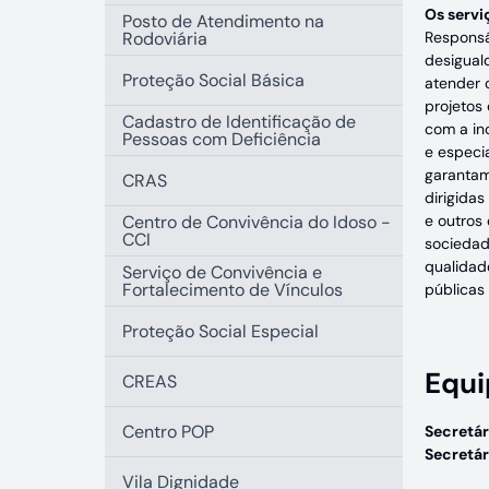
Os servi
Posto de Atendimento na
Rodoviária
Responsáv
desigual
Proteção Social Básica
atender c
projetos 
Cadastro de Identificação de
com a in
Pessoas com Deficiência
e especi
garantam
CRAS
dirigida
Centro de Convivência do Idoso -
e outros
CCI
sociedad
qualidad
Serviço de Convivência e
Fortalecimento de Vínculos
públicas 
Proteção Social Especial
Equi
CREAS
Centro POP
Secretár
Secretá
Vila Dignidade