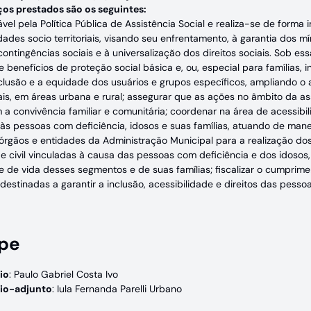
ços prestados são os seguintes:
el pela Política Pública de Assistência Social e realiza-se de forma i
dades socio territoriais, visando seu enfrentamento, à garantia dos 
ontingências sociais e à universalização dos direitos sociais. Sob ess
e benefícios de proteção social básica e, ou, especial para famílias, 
clusão e a equidade dos usuários e grupos específicos, ampliando o 
ais, em áreas urbana e rural; assegurar que as ações no âmbito da ass
 a convivência familiar e comunitária; coordenar na área de acessi
s às pessoas com deficiência, idosos e suas famílias, atuando de ma
 órgãos e entidades da Administração Municipal para a realização do
e civil vinculadas à causa das pessoas com deficiência e dos idosos,
e de vida desses segmentos e de suas famílias; fiscalizar o cumprime
destinadas a garantir a inclusão, acessibilidade e direitos das pesso
pe
io
: Paulo Gabriel Costa Ivo
rio-adjunto
: Iula Fernanda Parelli Urbano