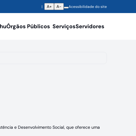
A+
A-
Acessibilidade do site
ahu
Órgãos Públicos
Serviços
Servidores
istência e Desenvolvimento Social, que oferece uma