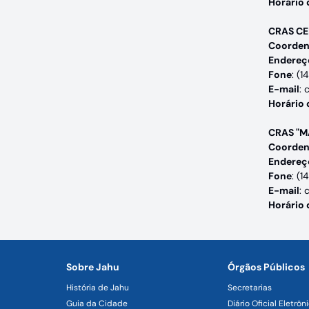
Horário
CRAS C
Coorden
Endereç
Fone
: (
E-mail
: 
Horário
CRAS "M
Coorden
Endereç
Fone
: (
E-mail
: 
Horário
Sobre Jahu
Órgãos Públicos
História de Jahu
Secretarias
Guia da Cidade
Diário Oficial Eletrôn