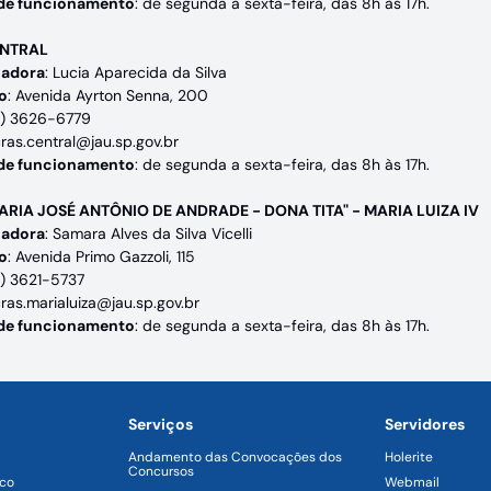
 de funcionamento
: de segunda a sexta-feira, das 8h às 17h.
ENTRAL
adora
: Lucia Aparecida da Silva
o
: Avenida Ayrton Senna, 200
14) 3626-6779
cras.central@jau.sp.gov.br
 de funcionamento
: de segunda a sexta-feira, das 8h às 17h.
ARIA JOSÉ ANTÔNIO DE ANDRADE - DONA TITA" - MARIA LUIZA IV
adora
: Samara Alves da Silva Vicelli
o
: Avenida Primo Gazzoli, 115
14) 3621-5737
cras.marialuiza@jau.sp.gov.br
 de funcionamento
: de segunda a sexta-feira, das 8h às 17h.
Serviços
Servidores
Andamento das Convocações dos
Holerite
Concursos
ico
Webmail