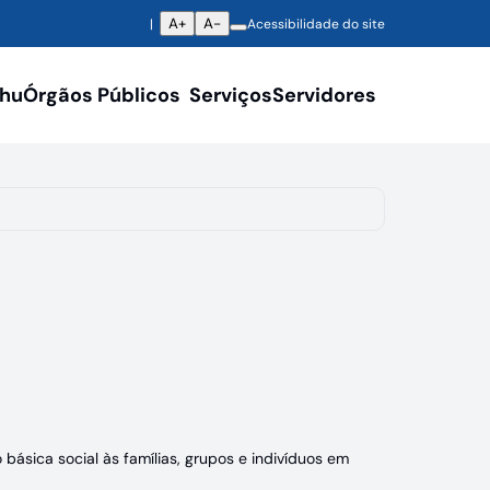
A+
A-
Acessibilidade do site
ahu
Órgãos Públicos
Serviços
Servidores
básica social às famílias, grupos e indivíduos em