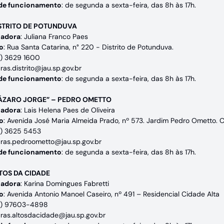
 de funcionamento
: de segunda a sexta-feira, das 8h às 17h.
STRITO DE POTUNDUVA
adora
: Juliana Franco Paes
o
: Rua Santa Catarina, n° 220 - Distrito de Potunduva.
14) 3629 1600
cras.distrito@jau.sp.gov.br
 de funcionamento
: de segunda a sexta-feira, das 8h às 17h.
ÁZARO JORGE” – PEDRO OMETTO
adora
: Lais Helena Paes de Oliveira
o
: Avenida José Maria Almeida Prado, nº 573. Jardim Pedro Ometto. 
14) 3625 5453
cras.pedroometto@jau.sp.gov.br
 de funcionamento
: de segunda a sexta-feira, das 8h às 17h.
TOS DA CIDADE
adora
: Karina Domingues Fabretti
o
: Avenida Antonio Manoel Caseiro, nº 491 – Residencial Cidade Alta
14) 97603-4898
cras.altosdacidade@jau.sp.gov.br