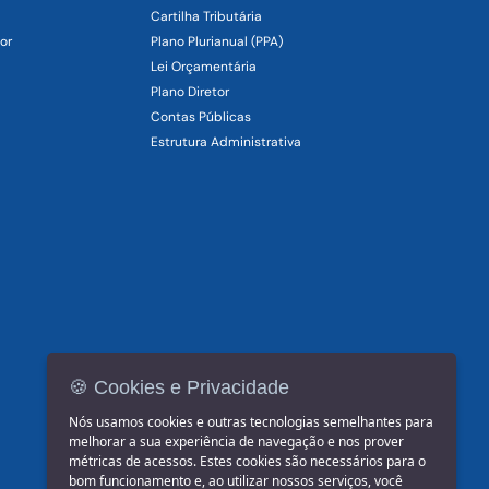
Cartilha Tributária
or
Plano Plurianual (PPA)
Lei Orçamentária
Plano Diretor
Contas Públicas
Estrutura Administrativa
🍪 Cookies e Privacidade
Nós usamos cookies e outras tecnologias semelhantes para
melhorar a sua experiência de navegação e nos prover
métricas de acessos. Estes cookies são necessários para o
bom funcionamento e, ao utilizar nossos serviços, você