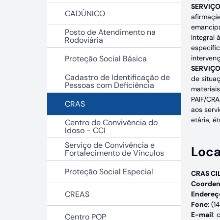
SERVIÇO
CADÚNICO
afirmaçã
emancipa
Posto de Atendimento na
Integral 
Rodoviária
especifi
Proteção Social Básica
interven
SERVIÇO
Cadastro de Identificação de
de situaç
Pessoas com Deficiência
materiai
PAIF/CRA
CRAS
aos servi
etária, é
Centro de Convivência do
Idoso - CCI
Serviço de Convivência e
Loca
Fortalecimento de Vínculos
Proteção Social Especial
CRAS CI
Coorden
CREAS
Endereç
Fone
: (
E-mail
: 
Centro POP