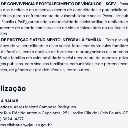
 DE CONVIVÊNCIA E FORTALECIMENTO DE VÍNCULOS – SCFV-
Possu
o dos direitos e no desenvolvimento de capacidades e potencialidade
tórias para o enfrentamento da vulnerabilidade social. Possui artic
à Família ( PAIF),garantindo a matricialidade sociofamiliar, é realizad
camente de acordo com seu ciclo de vida e faixa etária do usuário e 
ções.
 DE PROTEÇÃO E ATENDIMENTO INTEGRAL À FAMÍLIA
– Tem por obj
ãoes de vulnerabilidade e risco social; fortalecer os vínculos familia
s às famílias, com o obejtivo de fortalecer o protagonismo e a auton
S são famílias em vulnerabilidade social decorrente da pobreza, priv
ços públicos, com vínculos familiares, comunitários e de pertencimen
tnica, de gênero ou por deficiências, entre outros.
lização
LA BAUAB
adora
: Analu Melotti Campese Rodrigues
o
: Rua Plácido Antônio Capelozza, 251. Jardim Cila de Lúcio Bauab. C
14) 3624-4377
cras.cilabauab@jau.sp.gov.br